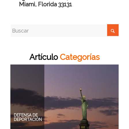
Miami, Florida 33131
Artículo
Categorías
INMIGRACIÓN
INMIGRACIÓN
INMIGRACIÓN
DEFENSA DE
EB-5
FAMILIAR
EMPRESARIAL
DEPORTACIÓN