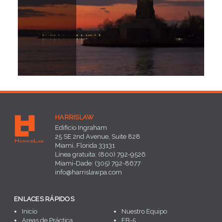
HARRISLAW
Edificio Ingraham
25 SE 2nd Avenue, Suite 828
Miami, Florida 33131
Línea gratuita: (800) 792-9526
Miami-Dade: (305) 792-8677
info@harrislawpa.com
ENLACES RÁPIDOS
Inicio
Nuestro Equipo
Areas de Práctica
EB-5