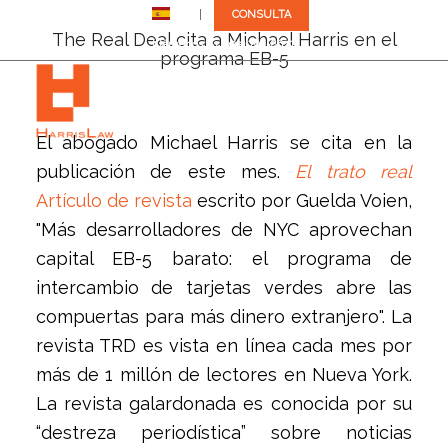
ES
CONSULTA
The Real Deal cita a Michael Harris en el
Llámenos: +1 (305) 792-8677
programa EB-5
El abogado Michael Harris se cita en la
publicación de este mes.
El trato real
Artículo de revista
escrito por Guelda Voien,
"Más desarrolladores de NYC aprovechan
capital EB-5 barato: el programa de
intercambio de tarjetas verdes abre las
compuertas para más dinero extranjero". La
revista TRD es vista en línea cada mes por
más de 1 millón de lectores en Nueva York.
La revista galardonada es conocida por su
“destreza periodística” sobre noticias