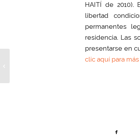
HAITÍ de 2010). 
libertad condic
permanentes leg
residencia. Las s
presentarse en c
OVERSEES RETIRE:
clic aquí para más
CÓMO PODRÁS
PODER INVERTIR EN
UNA TARJETA VERDE