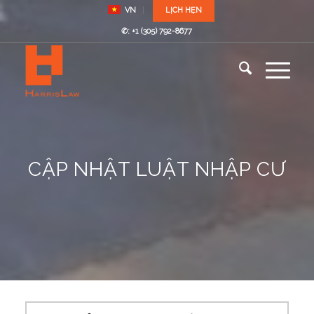
VN
LỊCH HẸN
✆: +1 (305) 792-8677
CẬP NHẬT LUẬT NHẬP CƯ