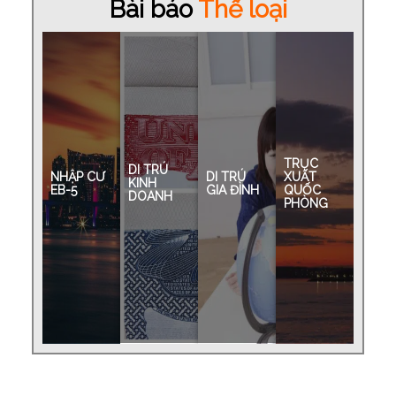
Bài báo
Thể loại
TRỤC
DI TRÚ
NHẬP CƯ
DI TRÚ
XUẤT
KINH
EB-5
GIA ĐÌNH
QUỐC
DOANH
PHÒNG