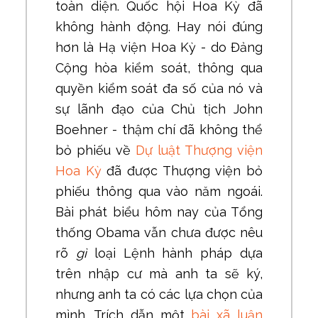
toàn diện. Quốc hội Hoa Kỳ đã
không hành động. Hay nói đúng
hơn là Hạ viện Hoa Kỳ - do Đảng
Cộng hòa kiểm soát, thông qua
quyền kiểm soát đa số của nó và
sự lãnh đạo của Chủ tịch John
Boehner - thậm chí đã không thể
bỏ phiếu về
Dự luật Thượng viện
Hoa Kỳ
đã được Thượng viện bỏ
phiếu thông qua vào năm ngoái.
Bài phát biểu hôm nay của Tổng
thống Obama vẫn chưa được nêu
rõ
gì
loại Lệnh hành pháp dựa
trên nhập cư mà anh ta sẽ ký,
nhưng anh ta có các lựa chọn của
mình. Trích dẫn một
bài xã luận