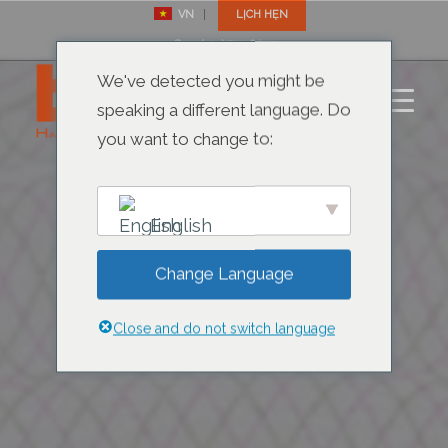
VN
LỊCH HẸN
✆: +1 (305) 792-8677
We've detected you might be
speaking a different language. Do
you want to change to:
English
Change Language
Close and do not switch language