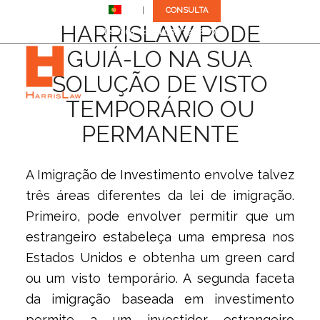
PT
CONSULTA
HARRISLAW PODE
Telefona-nos: +1 (305) 792-8677
GUIÁ-LO NA SUA
SOLUÇÃO DE VISTO
TEMPORÁRIO OU
PERMANENTE
A Imigração de Investimento envolve talvez
três áreas diferentes da lei de imigração.
Primeiro, pode envolver permitir que um
estrangeiro estabeleça uma empresa nos
Estados Unidos e obtenha um green card
ou um visto temporário. A segunda faceta
da imigração baseada em investimento
permite a um investidor estrangeiro