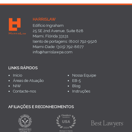
HARRISLAW
Edifício Ingraham
25 SE 2nd Avenue, Suite 828
Miami, Flórida 33131
Isento de portagens: (800) 792-9526
Miami-Dade: (305) 792-8677
info@harrislawpa.com
LINKS RÁPIDOS
Início
Nossa Equipe
Áreas de Atuação
EB-5
NIW
Blog
Contacte-nos
Instruções
AFILIAÇÕES E RECONHECIMENTOS