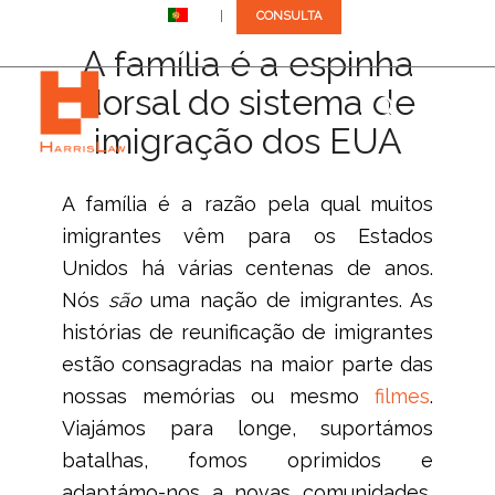
PT
CONSULTA
Telefona-nos: +1 (305) 792-8677
A família é a espinha
dorsal do sistema de
imigração dos EUA
A família é a razão pela qual muitos
imigrantes vêm para os Estados
Unidos há várias centenas de anos.
Nós
são
uma nação de imigrantes. As
histórias de reunificação de imigrantes
estão consagradas na maior parte das
nossas memórias ou mesmo
filmes
.
Viajámos para longe, suportámos
batalhas, fomos oprimidos e
adaptámo-nos a novas comunidades,