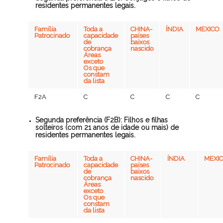
residentes permanentes legais.
Família
Toda a
CHINA-
ÍNDIA
MEXICO
Patrocinado
capacidade
países
de
baixos
cobrança
nascido
Áreas
exceto
Os que
constam
da lista
F2A
C
C
C
C
Segunda preferência (F2B): Filhos e filhas
solteiros (com 21 anos de idade ou mais) de
residentes permanentes legais.
Família
Toda a
CHINA-
ÍNDIA
MEXI
Patrocinado
capacidade
países
de
baixos
cobrança
nascido
Áreas
exceto
Os que
constam
da lista