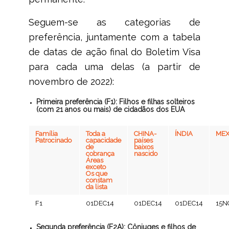
Seguem-se as categorias de
preferência, juntamente com a tabela
de datas de ação final do Boletim Visa
para cada uma delas (a partir de
novembro de 2022):
Primeira preferência (F1): Filhos e filhas solteiros
(com 21 anos ou mais) de cidadãos dos EUA
Família
Toda a
CHINA-
ÍNDIA
MEX
Patrocinado
capacidade
países
de
baixos
cobrança
nascido
Áreas
exceto
Os que
constam
da lista
F1
01DEC14
01DEC14
01DEC14
15N
Segunda preferência (F2A): Cônjuges e filhos de