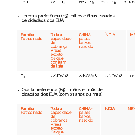
F2B
22SET15
22SET15
22SET15
01JU
Terceira preferência (F3): Filhos e filhas casados
de cidadãos dos EUA.
Família
Toda a
CHINA-
ÍNDIA
ME
Patrocinado
capacidade
países
de
baixos
cobrança
nascido
Áreas
exceto
Os que
constam
da lista
F3
22NOV08
22NOV08
22NOV08
0
Quarta preferência (F4): Irmãos e irmãs de
cidadãos dos EUA (com 21 anos ou mais).
Família
Toda a
CHINA-
ÍNDIA
MEX
Patrocinado
capacidade
países
de
baixos
cobrança
nascido
Áreas
exceto
Os que