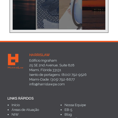
HARRISLAW
Edifício Ingraham
25 SE 2nd Avenue, Suite 828
Miami, Flórida 33131
Isento de portagens: (800) 792-9526
Miami-Dade: (305) 792-8677
info@harrislawpa.com
LINKS RÁPIDOS
Início
Nossa Equipe
Áreas de Atuação
EB-5
NIW
Blog