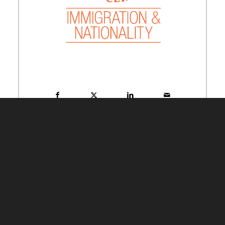
Chiedici
La tua
domanda