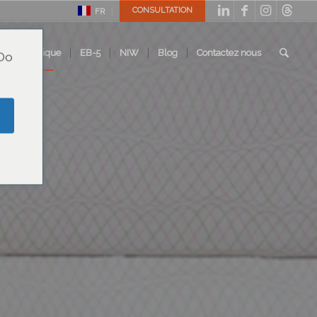
CONSULTATION
FR
es de pratique
EB-5
NIW
Blog
Contactez nous
 Do
e