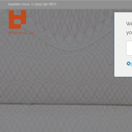
Appelez-nous: +1 (305) 792-8677
We
yo