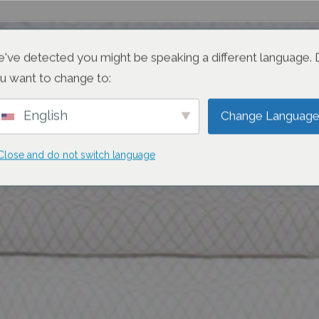
Accueil
Notre équipe
Domain
've detected you might be speaking a different language.
u want to change to:
English
Change Languag
Close and do not switch language