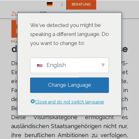
DE
BERATUNG
Zuhause
>
EB-3
✆ +1 (305) 792-8677
We've detected you might be
Navigieren Sie mit
speaking a different language. Do
fachkundiger Anleitung
you want to change to:
durch Ihre Green Card-Reise
Die EB-3-Visumskategorie, wie sie im US-
English
Einwanderungsgesetz definiert ist, bietet
einen Weg für qualifizierte Arbeitskräfte,
Change Language
Fachkräfte und andere Arbeitskräfte, die in
den Vereinigten Staaten nach
Close and do not switch language
Beschäftigungsmöglichkeiten suchen.
Diese Visumskategorie ermöglicht es
ausländischen Staatsangehörigen nicht nur,
ihre beruflichen Ambitionen zu verfolgen,