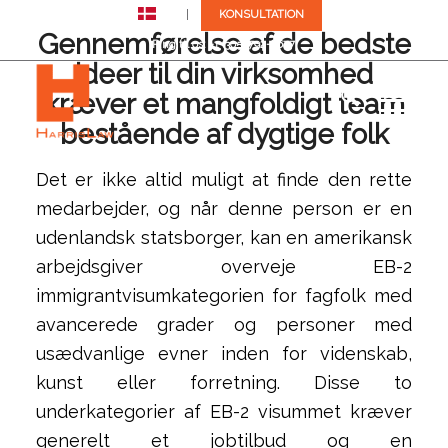
DA
KONSULTATION
Gennemførelse af de bedste
Ring til os: +1 (305) 792-8677
ideer til din virksomhed
kræver et mangfoldigt team
bestående af dygtige folk
Det er ikke altid muligt at finde den rette
medarbejder, og når denne person er en
udenlandsk statsborger, kan en amerikansk
arbejdsgiver overveje EB-2
immigrantvisumkategorien for fagfolk med
avancerede grader og personer med
usædvanlige evner inden for videnskab,
kunst eller forretning. Disse to
underkategorier af EB-2 visummet kræver
generelt et jobtilbud og en