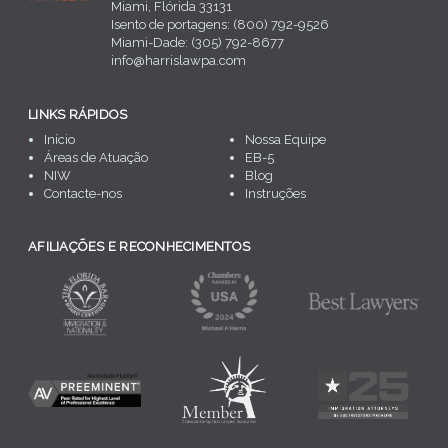
Miami, Flórida 33131
Isento de portagens: (800) 792-9526
Miami-Dade: (305) 792-8677
info@harrislawpa.com
LINKS RÁPIDOS
Início
Nossa Equipe
Áreas de Atuação
EB-5
NIW
Blog
Contacte-nos
Instruções
AFILIAÇÕES E RECONHECIMENTOS