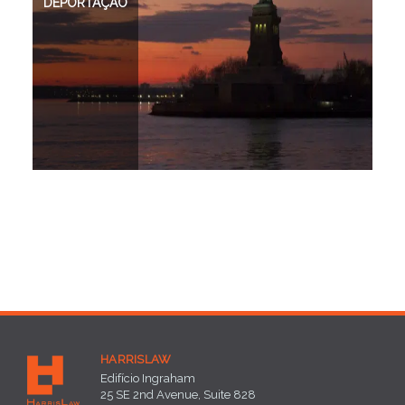
IMIGRAÇÃO
FAMILIAR
EMPRESARIAL
DEPORTAÇÃO
HARRISLAW
Edifício Ingraham
25 SE 2nd Avenue, Suite 828