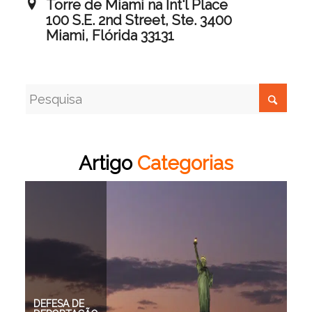
Torre de Miami na Int'l Place
100 S.E. 2nd Street, Ste. 3400
Miami, Flórida 33131
Artigo
Categorias
EB-5
IMIGRAÇÃO
IMIGRAÇÃO
DEFESA DE