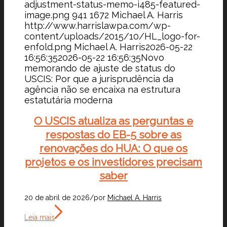
adjustment-status-memo-i485-featured-
image.png
941
1672
Michael A. Harris
http://www.harrislawpa.com/wp-
content/uploads/2015/10/HL_logo-for-
enfold.png
Michael A. Harris
2026-05-22
16:56:35
2026-05-22 16:56:35
Novo
memorando de ajuste de status do
USCIS: Por que a jurisprudência da
agência não se encaixa na estrutura
estatutária moderna
O USCIS atualiza as perguntas e
respostas do EB-5 sobre as
renovações do HUA: O que os
projetos e os investidores precisam
saber
20 de abril de 2026
/
por
Michael A. Harris
Leia mais