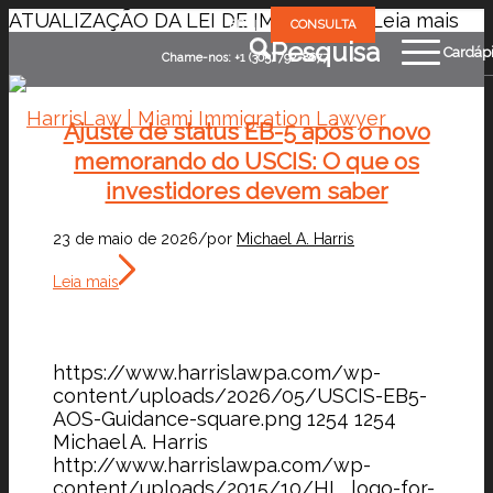
ATUALIZAÇÃO DA LEI DE IMIGRAÇÃO
Leia mais
BR
CONSULTA
Pesquisa
Cardáp
Chame-nos: +1 (305) 792-8677
Ajuste de status EB-5 após o novo
memorando do USCIS: O que os
investidores devem saber
23 de maio de 2026
/
por
Michael A. Harris
Leia mais
https://www.harrislawpa.com/wp-
content/uploads/2026/05/USCIS-EB5-
AOS-Guidance-square.png
1254
1254
Michael A. Harris
http://www.harrislawpa.com/wp-
content/uploads/2015/10/HL_logo-for-