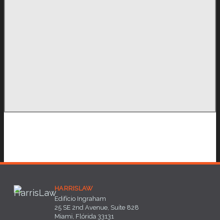
HARRISLAW
Edifício Ingraham
25 SE 2nd Avenue, Suíte 828
Miami, Flórida 33131