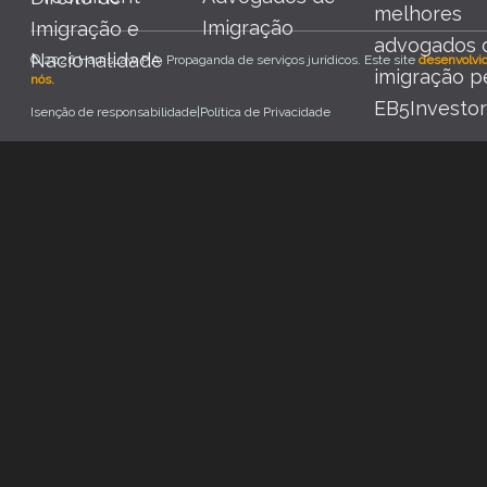
© 2026 HarrisLaw P.A. Propaganda de serviços jurídicos. Este site
desenvolvid
nós.
Isenção de responsabilidade
|
Política de Privacidade