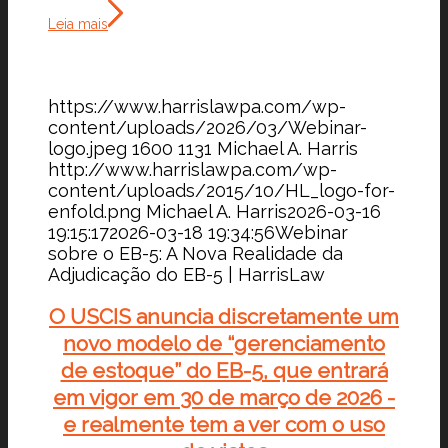
Leia mais
https://www.harrislawpa.com/wp-
content/uploads/2026/03/Webinar-
logo.jpeg
1600
1131
Michael A. Harris
http://www.harrislawpa.com/wp-
content/uploads/2015/10/HL_logo-for-
enfold.png
Michael A. Harris
2026-03-16
19:15:17
2026-03-18 19:34:56
Webinar
sobre o EB-5: A Nova Realidade da
Adjudicação do EB-5 | HarrisLaw
O USCIS anuncia discretamente um
novo modelo de “gerenciamento
de estoque” do EB-5, que entrará
em vigor em 30 de março de 2026 -
e realmente tem a ver com o uso