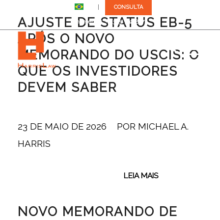
BR
CONSULTA
AJUSTE DE STATUS EB-5
Chame-nos: +1 (305) 792-8677
APÓS O NOVO
MEMORANDO DO USCIS: O
QUE OS INVESTIDORES
DEVEM SABER
23 DE MAIO DE 2026
/
POR
MICHAEL A.
HARRIS
LEIA MAIS
NOVO MEMORANDO DE