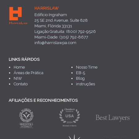
HARRISLAW
Edifício Ingraham
25 SE 2nd Avenue, Suíte 828
Miami, Flórida 33131
Ligação Gratuita: (800) 792-9526
Miami-Dade: (305) 792-8677
info@harrislawpa.com
LINKS RÁPIDOS
Home
Nosso Time
Áreas de Prática
EB-5
NIW
Blog
Contato
instruções
AFILIAÇÕES E RECONHECIMENTOS