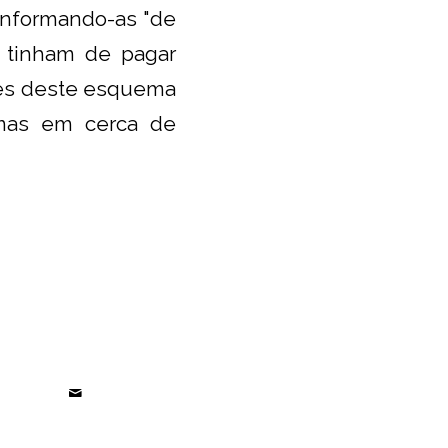
informando-as "de
 tinham de pagar
avés deste esquema
timas em cerca de