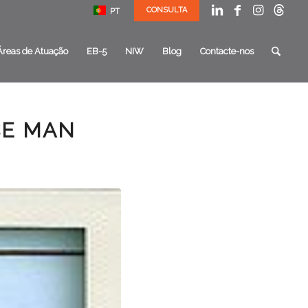
CONSULTA
PT
Áreas de Atuação
EB-5
NIW
Blog
Contacte-nos
CE MAN