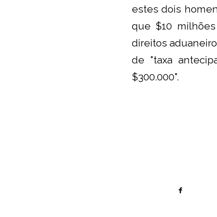
estes dois homen
que $10 milhões
direitos aduaneir
de "taxa antecip
$300.000".