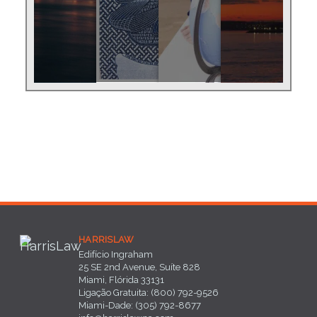
HARRISLAW
Edifício Ingraham
25 SE 2nd Avenue, Suíte 828
Miami, Flórida 33131
Ligação Gratuita: (800) 792-9526
Miami-Dade: (305) 792-8677