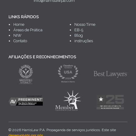
info@harrislawpa.com
LINKS RÁPIDOS
Home
Nosso Time
Áreas de Prática
EB-5
NIW
Blog
Contato
instruções
AFILIAÇÕES E RECONHECIMENTOS
© 2026 HarrisLaw P.A. Propaganda de serviços jurídicos. Este site
desenvolvido por nós.