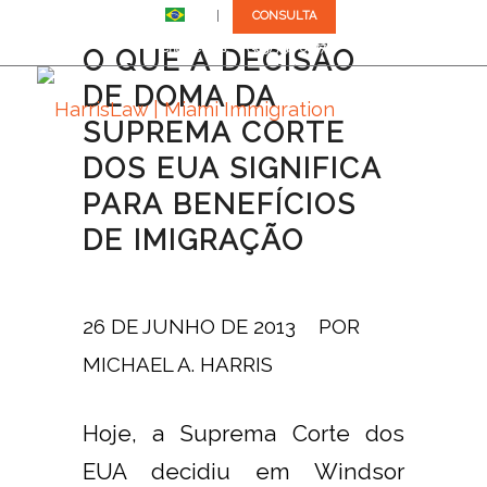
BR
CONSULTA
Chame-nos: +1 (305) 792-8677
O QUE A DECISÃO
DE DOMA DA
SUPREMA CORTE
DOS EUA SIGNIFICA
PARA BENEFÍCIOS
DE IMIGRAÇÃO
26 DE JUNHO DE 2013
/
POR
MICHAEL A. HARRIS
Hoje, a Suprema Corte dos
EUA decidiu em Windsor