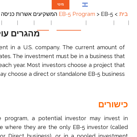
מינוי
HE
בית
>
EB-5 המשקיעים אשרות כניסה
>
EB-5 Program
בית
הצוות שלנו
תחומי התמחות
EB-5
NIW
בלוג
מהגרים עו
ent in a U.S. company. The current amount of
tates. The investment must be in a business that
 each year. Most investors choose a project that
may choose a direct or standalone EB-5 business.
כישורים
e program, a potential investor may invest in
e where they are the only EB-5 investor (called
or Direct business), or in a pooled investment