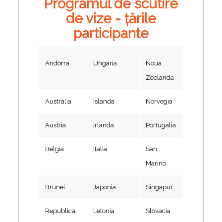
Programul de scutire
de vize - țările
participante
Andorra
Ungaria
Noua
Zeelanda
Australia
Islanda
Norvegia
Austria
Irlanda
Portugalia
Belgia
Italia
San
Marino
Brunei
Japonia
Singapur
Republica
Letonia
Slovacia