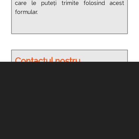
care le puteți trimite folosind acest
formular.
Contactul nostru
informație
+1 (305) 792-8677
info@harrislawpa.com
Clădirea Ingraham
25 SE 2nd Avenue, Ste. 808