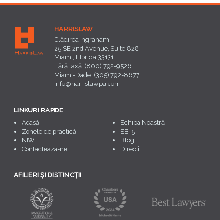
HARRISLAW
Clădirea Ingraham
25 SE 2nd Avenue, Suite 828
Miami, Florida 33131
Fără taxă: (800) 792-9526
Miami-Dade: (305) 792-8677
info@harrislawpa.com
LINKURI RAPIDE
Acasă
Echipa Noastră
Zonele de practică
EB-5
NIW
Blog
Contacteaza-ne
Directii
AFILIERI ȘI DISTINCȚII