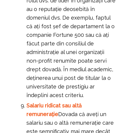
rolul dvs. de lider în organizații care
au o reputație deosebită în
domeniul dvs. De exemplu, faptul
că ați fost șef de departament la o
companie Fortune 500 sau că ați
făcut parte din consiliul de
administrație al unei organizații
non-profit renumite poate servi
drept dovadă. În mediul academic,
deținerea unui post de titular la o
universitate de prestigiu ar
îndeplini acest criteriu.
Salariu ridicat sau altă
remunerație
Dovada că aveți un
salariu sau o altă remunerație care
este semnificativ mai mare decât