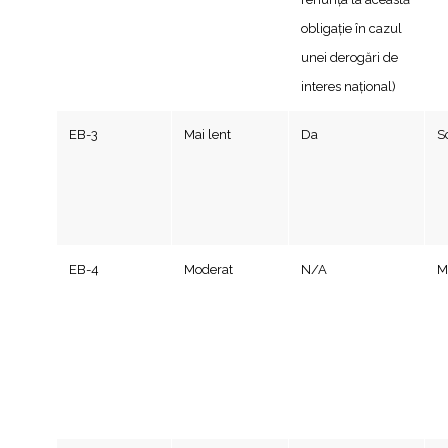
obligație în cazul
unei derogări de
interes național)
EB-3
Mai lent
Da
S
EB-4
Moderat
N/A
M