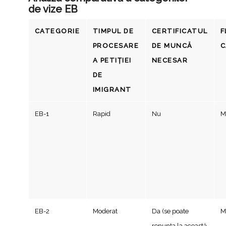
de vize EB
CATEGORIE
TIMPUL DE
CERTIFICATUL
F
PROCESARE
DE MUNCĂ
C
A PETIȚIEI
NECESAR
DE
IMIGRANT
EB-1
Rapid
Nu
M
EB-2
Moderat
Da (se poate
M
renunța la această