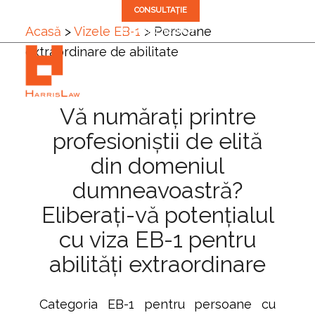
CONSULTAȚIE
Acasă
>
Vizele EB-1
>
Persoane
✆ +1 (305) 792-8677
extraordinare de abilitate
Vă numărați printre
profesioniștii de elită
din domeniul
dumneavoastră?
Eliberați-vă potențialul
cu viza EB-1 pentru
abilități extraordinare
Categoria EB-1 pentru persoane cu