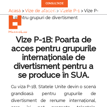
CONSULTAȚIE
Acasă
>
Vize de afaceri
>
Vizele P-1
>
Vize P-
✆ +1 (305) 792-8677
1B pentru grupuri de divertisment
Vize P-1B: Poarta de
acces pentru grupurile
internaționale de
divertisment pentru a
se produce în SUA.
Cu viza P-1B, Statele Unite devin o scenă
grandioasă pentru grupurile de
divertisment de renume internațional,