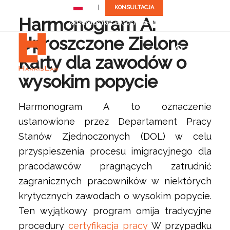
PL
KONSULTACJA
Harmonogram A:
Zadzwoń do nas: +1 (305) 792-8677
Uproszczone Zielone
Karty dla zawodów o
wysokim popycie
Harmonogram A to oznaczenie
ustanowione przez Departament Pracy
Stanów Zjednoczonych (DOL) w celu
przyspieszenia procesu imigracyjnego dla
pracodawców pragnących zatrudnić
zagranicznych pracowników w niektórych
krytycznych zawodach o wysokim popycie.
Ten wyjątkowy program omija tradycyjne
procedury
certyfikacja pracy
W przypadku