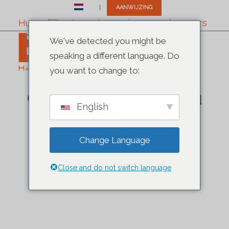
NL
AANWIJZING
Huis
>
EB-2, tweede voorkeurswerknemers
✆ +1 (305) 792-8677
>
Ontheffingen van nationaal belang
We've detected you might be
speaking a different language. Do
you want to change to:
Leer van onze Board
Certified Expert hoe u
English
in aanmerking kunt
komen voor een
Change Language
National Interest
Close and do not switch language
Waiver