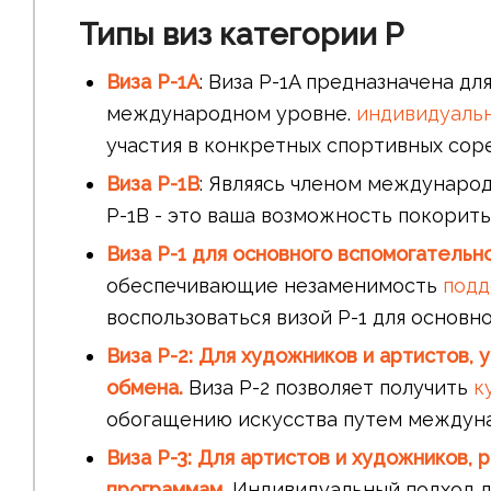
Типы виз категории P
Виза P-1A
: Виза P-1A предназначена д
международном уровне.
индивидуаль
участия в конкретных спортивных сор
Виза P-1B
: Являясь членом междунаро
P-1B - это ваша возможность покорит
Виза P-1 для основного вспомогательн
обеспечивающие незаменимость
под
воспользоваться визой P-1 для основн
Виза P-2
: Для художников и артистов,
обмена.
Виза P-2 позволяет получить
к
обогащению искусства путем междуна
Виза P-3
: Для артистов и художников,
программам.
Индивидуальный подход д