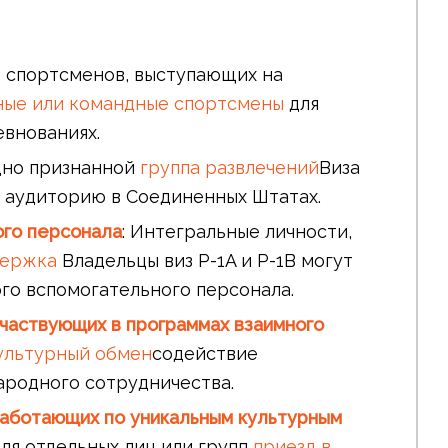
ля спортсменов, выступающих на
ные или командные спортсмены
для
евнованиях.
дно признанной
группа развлечений
Виза
ь аудиторию в Соединенных Штатах.
ого персонала
: Интегральные личности,
держка
Владельцы виз P-1A и P-1B могут
ого вспомогательного персонала.
 участвующих в программах взаимного
ультурный обмен
содействие
родного сотрудничества.
 работающих по уникальным культурным
ля отдельных лиц или групп
приезд в