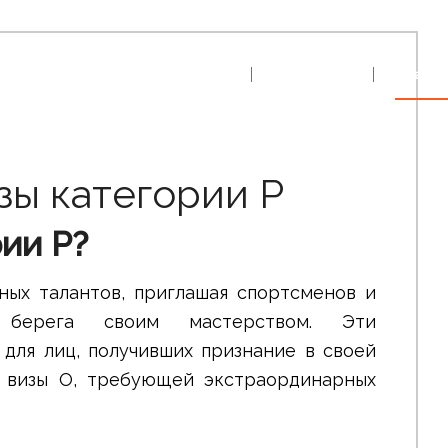
Главная
Наша команда
Области
зы категории P
рии P?
ых талантов, приглашая спортсменов и
 берега своим мастерством. Эти
для лиц, получивших признание в своей
 визы O, требующей экстраординарных