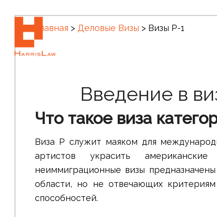
✆ +1 (305) 792-8677
Главная
>
Деловые Визы
>
Визы P-1
Введение в ви
Что такое виза катего
Виза P служит маяком для международн
артистов украсить американские
неиммиграционные визы предназначены 
области, но не отвечающих критериям
способностей.