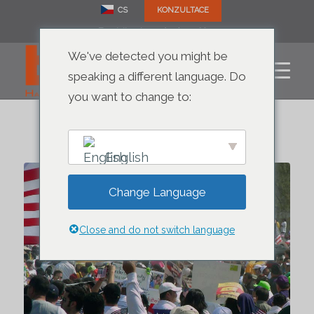
CS
KONZULTACE
Zavolejte nám: +1 (305) 792-8677
DREAMERS MOHOU
We've detected you might be
POŽÁDAT O
speaking a different language. Do
you want to change to:
ODLOŽENOU AKCI
English
Change Language
Close and do not switch language