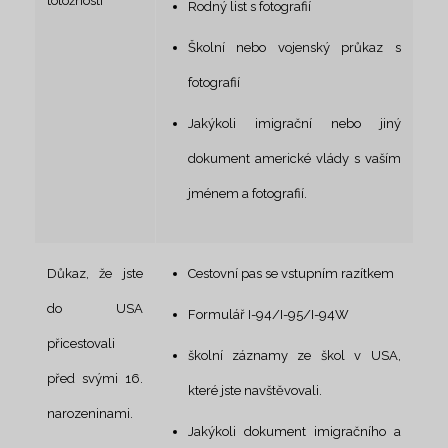
totožnosti
Rodný list s fotografií
Školní nebo vojenský průkaz s
fotografií
Jakýkoli imigrační nebo jiný
dokument americké vlády s vaším
jménem a fotografií.
Důkaz, že jste
Cestovní pas se vstupním razítkem
do USA
Formulář I-94/I-95/I-94W
přicestovali
školní záznamy ze škol v USA,
před svými 16.
které jste navštěvovali.
narozeninami.
Jakýkoli dokument imigračního a