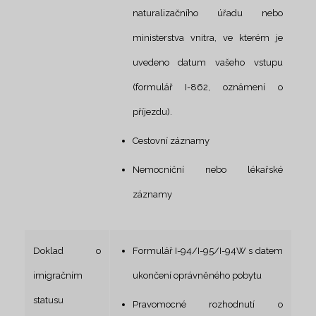
naturalizačního úřadu nebo
ministerstva vnitra, ve kterém je
uvedeno datum vašeho vstupu
(formulář I-862, oznámení o
příjezdu).
Cestovní záznamy
Nemocniční nebo lékařské
záznamy
Doklad o
Formulář I-94/I-95/I-94W s datem
imigračním
ukončení oprávněného pobytu
statusu
Pravomocné rozhodnutí o