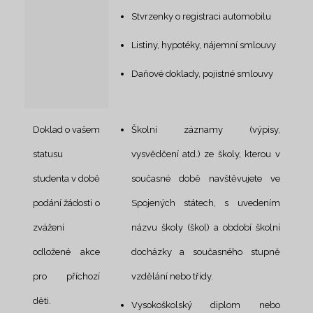
Stvrzenky o registraci automobilu
Listiny, hypotéky, nájemní smlouvy
Daňové doklady, pojistné smlouvy
Doklad o vašem
Školní záznamy (výpisy,
statusu
vysvědčení atd.) ze školy, kterou v
studenta v době
současné době navštěvujete ve
podání žádosti o
Spojených státech, s uvedením
zvážení
názvu školy (škol) a období školní
odložené akce
docházky a současného stupně
pro příchozí
vzdělání nebo třídy.
děti.
Vysokoškolský diplom nebo