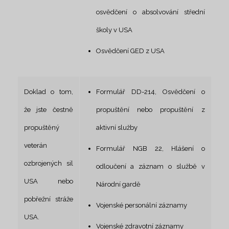
osvědčení o absolvování střední
školy v USA
Osvědčení GED z USA
Doklad o tom,
Formulář DD-214, Osvědčení o
že jste čestně
propuštění nebo propuštění z
propuštěný
aktivní služby
veterán
Formulář NGB 22, Hlášení o
ozbrojených sil
odloučení a záznam o službě v
USA nebo
Národní gardě
pobřežní stráže
Vojenské personální záznamy
USA.
Vojenské zdravotní záznamy